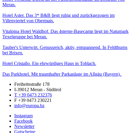
Meran.
Hotel Aster. Das 3* B&B liegt ruhig und zurückgezogen im
Villenviertel von Obermais.
Vitalpina Hotel Waldhof. Das 4sterne-Basecamp liegt im Naturpark
Texelgruppe bei Meran.
Tauber's Unterwirt. Genussreich, aktiv, entspannend. In Feldthurns
bei Brixen.
Hotel Cristallo. Ein ehrwürdiges Haus in Toblach.
Das Parkhotel. Mit traumhafter Parkanlage im Allgäu (Bayern).
Freiheitsstraße 178
I-39012 Meran - Südtirol
T +39 0473 232376
F +39 0473 230221
info@europa.bz
Instagram
Facebook
Newsletter
Gutscheine